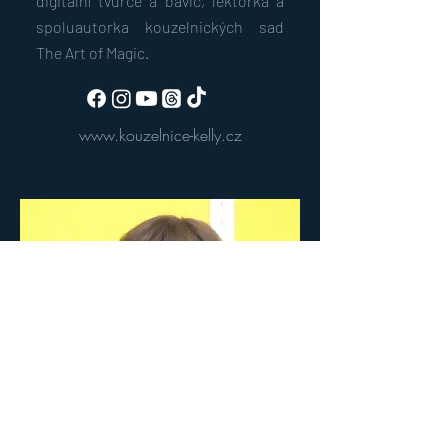
digitální tvůrce a bavič, lektorka a
spoluautorka kouzelnických sad
The Art of Magic.
www.kouzelnice-kelly.cz