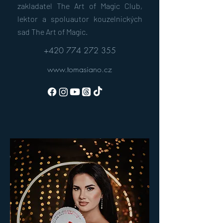
zakladatel The Art of Magic Club,
lektor a spoluautor kouzelnických
sad The Art of Magic.
+420 774 272 355
www.tomasiano.cz