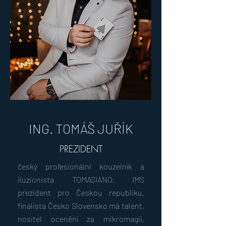
ING. TOMÁŠ JUŘÍK
PREZIDENT
český profesionální kouzelník a
iluzionista TOMASIANO,
IMS
prezident
pro Českou republiku,
finalista Česko Slovensko má talent,
nositel ocenění za mikromagii,