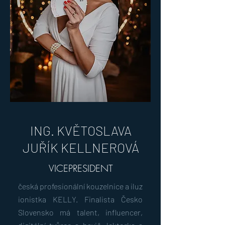
ING. KVĚTOSLAVA
JUŘÍK KELLNEROVÁ
VICEPRESIDENT
česká
profesionální
kouzelnice
a
iluz
ionistka KELLY
.
Finalista
Česko
Slovensko má talent
, influencer,