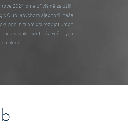
 roce 2024 jsme oficiálně založili
gic Club, abychom sjednotili naše
kupení s cílem dál rozvíjet umění
ní festivalů, soutěží a veřejných
ich členů.
ub