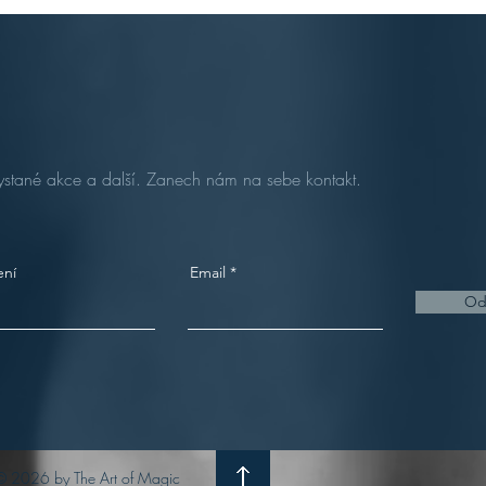
ystané akce a další. Zanech nám na sebe kontakt.
ení
Email
Od
© 2026 by The Art of Magic