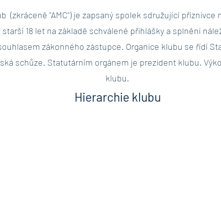
ub (zkráceně "AMC") je zapsaný spolek sdružující příznivce
tarší 18 let na základě schválené přihlášky a splnění nálež
e souhlasem zákonného zástupce. Organice klubu se řídí St
nská schůze. Statutárním orgánem je prezident klubu. Vý
klubu.
Hierarchie klubu
Členové
Ambasadoři