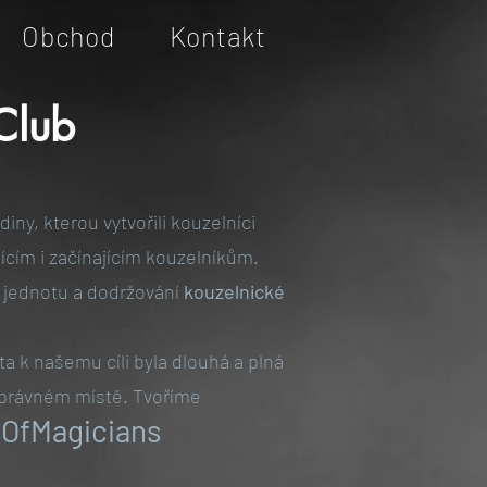
Obchod
Kontakt
Club
iny, kterou vytvořili kouzelníci
ícím i začínajícím kouzelníkům.
, jednotu a dodržování
kouzelnické
ta k našemu cíli byla dlouhá a plná
správném místě.
Tvoříme
OfMagicians